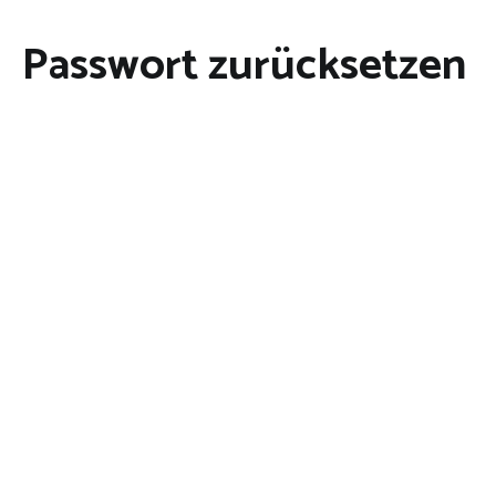
Passwort zurücksetzen
Um dein Passwort zurückzusetzen, gib bitte unten
deine E-Mail-Adresse oder deinen Benutzernamen ein.